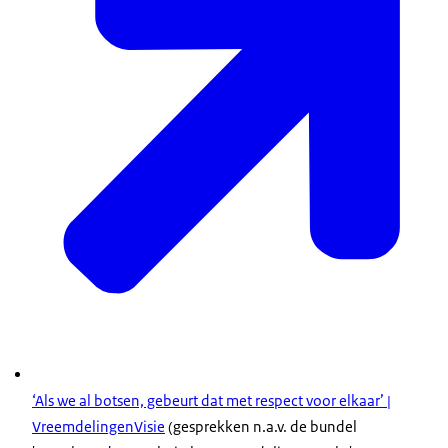
‘Als we al botsen, gebeurt dat met respect voor elkaar’ |
VreemdelingenVisie
(gesprekken n.a.v. de bundel