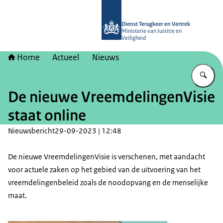
Naar de homepage van Dienst Terugk
Dienst Terugkeer en Vertrek
Ministerie van Justitie en
Veiligheid
Home
Actueel
Nieuws
Vu
De nieuwe VreemdelingenVisie
staat online
Nieuwsbericht
29-09-2023 | 12:48
De nieuwe VreemdelingenVisie is verschenen, met aandacht
voor actuele zaken op het gebied van de uitvoering van het
vreemdelingenbeleid zoals de noodopvang en de menselijke
maat.