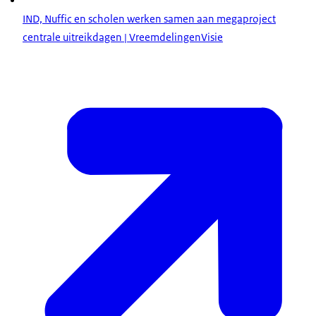
IND, Nuffic en scholen werken samen aan megaproject
centrale uitreikdagen | VreemdelingenVisie