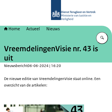
Naar de homepage van Dienst Terugk
Dienst Terugkeer en Vertrek
Ministerie van Justitie en
Veiligheid
Home
Actueel
Nieuws
Vu
VreemdelingenVisie nr. 43 is
uit
Nieuwsbericht
06-06-2024 | 16:20
De nieuwe editie van VreemdelingenVisie staat online. Een
overzicht van de artikelen: