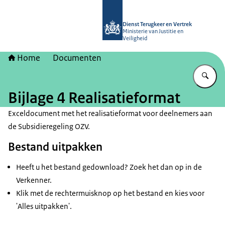
Naar de homepage van Dienst Terugk
Dienst Terugkeer en Vertrek
Ministerie van Justitie en
Veiligheid
Home
Documenten
Vu
Bijlage 4 Realisatieformat
Exceldocument met het realisatieformat voor deelnemers aan
de Subsidieregeling OZV.
Bestand uitpakken
Heeft u het bestand gedownload? Zoek het dan op in de
Verkenner.
Klik met de rechtermuisknop op het bestand en kies voor
'Alles uitpakken'.