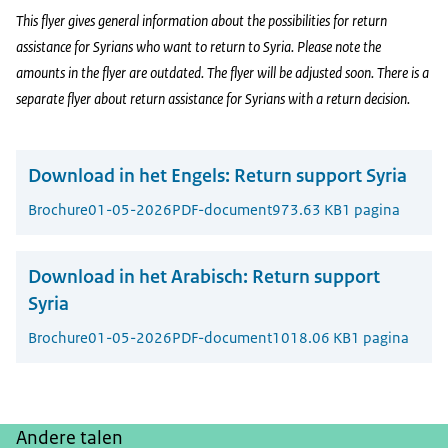
This flyer gives general information about the possibilities for return
assistance for Syrians who want to return to Syria. Please note the
amounts in the flyer are outdated. The flyer will be adjusted soon. There is a
separate flyer about return assistance for Syrians with a return decision.
Download in het Engels:
Return support Syria
Brochure
01-05-2026
PDF-document
973.63 KB
1 pagina
Download in het Arabisch:
Return support
Syria
Brochure
01-05-2026
PDF-document
1018.06 KB
1 pagina
Andere talen