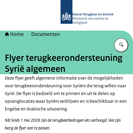
Naar de homepage van Dienst Terugk
Dienst Terugkeer en Vertrek
Ministerie van Justitie en
Veiligheid
Home
Documenten
Vu
Flyer terugkeerondersteuning
Syrië algemeen
Deze flyer geeft algemene informatie over de mogelijkheden
voor terugkeerondersteuning voor Syriërs die terug willen naar
Syrië. De flyer is bedoeld om te printen en uit te delen op
opvanglocaties waar Syriërs verblijven en is beschikbaar in een
Engelse en Arabische uitvoering.
NB Sinds 1 mei 2026 zijn de terugkeerbedragen iets verhoogd. We zijn
bezig de flyer aan te passen.