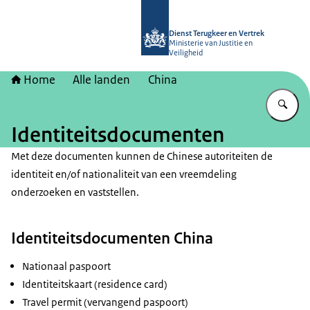
Naar de homepage van Dienst Terugk
Dienst Terugkeer en Vertrek
Ministerie van Justitie en
Veiligheid
Home
Alle landen
China
Vu
Identiteitsdocumenten
Met deze documenten kunnen de Chinese autoriteiten de
identiteit en/of nationaliteit van een vreemdeling
onderzoeken en vaststellen.
Identiteitsdocumenten China
Nationaal paspoort
Identiteitskaart (residence card)
Travel permit (vervangend paspoort)