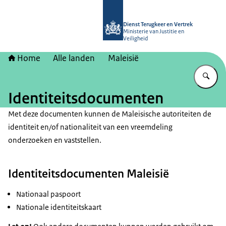
Naar de homepage van Dienst Terugk
Dienst Terugkeer en Vertrek
Ministerie van Justitie en
Veiligheid
Home
Alle landen
Maleisië
Vu
Identiteitsdocumenten
Met deze documenten kunnen de Maleisische autoriteiten de
identiteit en/of nationaliteit van een vreemdeling
onderzoeken en vaststellen.
Identiteitsdocumenten Maleisië
Nationaal paspoort
Nationale identiteitskaart