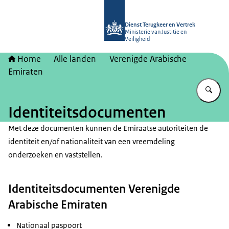
Naar de homepage van Dienst Terugk
Dienst Terugkeer en Vertrek
Ministerie van Justitie en
Veiligheid
Home
Alle landen
Verenigde Arabische
Emiraten
Vu
Identiteitsdocumenten
Met deze documenten kunnen de Emiraatse autoriteiten de
identiteit en/of nationaliteit van een vreemdeling
onderzoeken en vaststellen.
Identiteitsdocumenten Verenigde
Arabische Emiraten
Nationaal paspoort