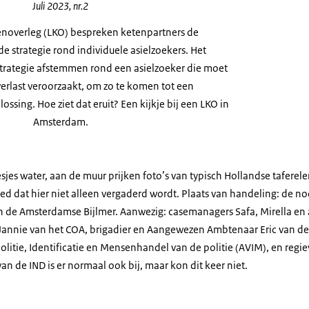
Juli 2023, nr.2
tenoverleg (LKO) bespreken ketenpartners de
 strategie rond individuele asielzoekers. Het
strategie afstemmen rond een asielzoeker die moet
verlast veroorzaakt, om zo te komen tot een
sing. Hoe ziet dat eruit? Een kijkje bij een LKO in
Amsterdam.
esjes water, aan de muur prijken foto’s van typisch Hollandse taferel
ed dat hier niet alleen vergaderd wordt. Plaats van handeling: de 
n de Amsterdamse Bijlmer. Aanwezig: casemanagers Safa, Mirella en 
Jannie van het COA, brigadier en Aangewezen Ambtenaar Eric van de
itie, Identificatie en Mensenhandel van de politie (AVIM), en regie
an de IND is er normaal ook bij, maar kon dit keer niet.