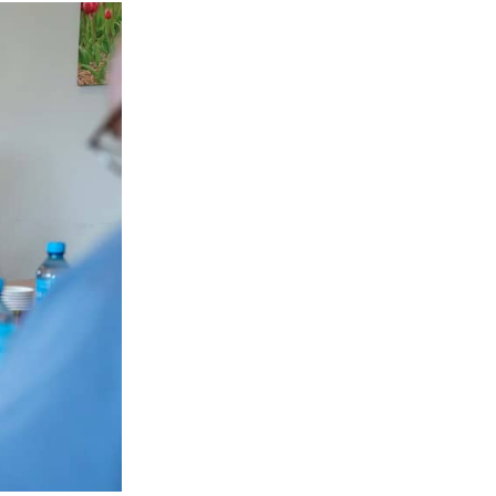
lijke en vrouwelijke collega zitten die iets uitleggen aan de rest van de taf