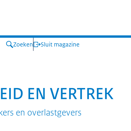
er en Vertrek
Zoeken
Sluit magazine
ID EN VERTREK
kers en overlastgevers