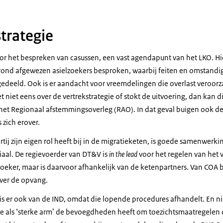
trategie
voor het bespreken van casussen, een vast agendapunt van het LKO. Hi
 rond afgewezen asielzoekers besproken, waarbij feiten en omstandi
gedeeld. Ook is er aandacht voor vreemdelingen die overlast veroor
t niet eens over de vertrekstrategie of stokt de uitvoering, dan kan 
het Regionaal afstemmingsoverleg (RAO). In dat geval buigen ook d
 zich erover.
tij zijn eigen rol heeft bij in de migratieketen, is goede samenwerki
aal. De regievoerder van DT&V is
in the lead
voor het regelen van het 
oeker, maar is daarvoor afhankelijk van de ketenpartners. Van COA 
ver de opvang.
is er ook van de IND, omdat die lopende procedures afhandelt. En ni
die als ‘sterke arm’ de bevoegdheden heeft om toezichtsmaatregelen 