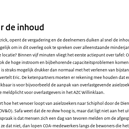
ar de inhoud
atrick, opent de vergadering en de deelnemers duiken al snel de inhoud
elijk om in dit overleg ook te spreken over alleenstaande minderjar
locatie? Binnen vijf minuten vliegt het eerste actiepunt over tafel: 
Ook de hoge instroom en bijbehorende capaciteitsproblemen komen a
 is straks mogelijk drukker dan normaal met het verlenen van bijstan
 vertelt Eric. De ketenpartners moeten er rekening mee houden dat 
kbaar is voor bijvoorbeeld de aanpak van overlastgevende asielzoek
 meldplicht voor overlastgevers in het AZC Willinklaan.
rt hoe het vervoer loopt van asielzoekers naar Schiphol door de Dien
DV&O). Safa weet dat de
no show
hoog is, maar dat ligt niet aan het u
fspraak is dat mensen zich een dag van tevoren melden om de afgesp
ze dat niet, dan lopen COA-medewerkers langs de bewoners die het 