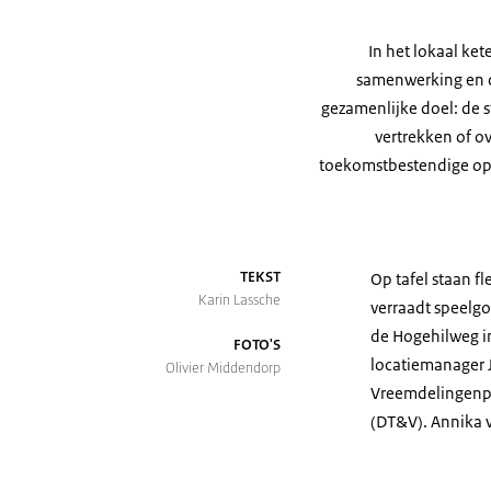
In het lokaal ke
samenwerking en de
gezamenlijke doel: de 
vertrekken of o
toekomstbestendige oplos
TEKST
Op tafel staan fl
Karin Lassche
verraadt speelgo
de Hogehilweg i
FOTO'S
locatiemanager 
Olivier Middendorp
Vreemdelingenpol
(DT&V). Annika v