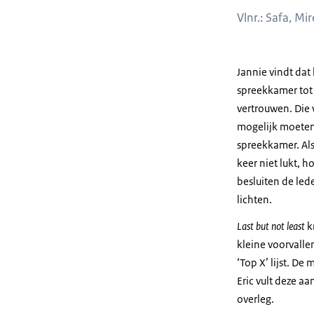
Vlnr.: Safa, Mir
Jannie vindt da
spreekkamer tot d
vertrouwen. Die 
mogelijk moeten 
spreekkamer. Als 
keer niet lukt, 
besluiten de led
lichten.
Last but not least
k
kleine voorvalle
‘Top X’ lijst. De
Eric vult deze a
overleg.