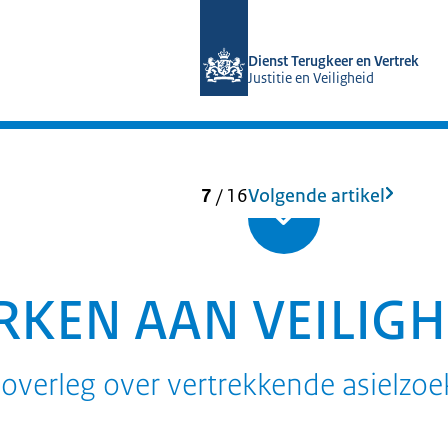
Naar de homepage van Dienst Terugke
Dienst Terugkeer en Vertrek
Justitie en Veiligheid
7
/
16
Volgende artikel
EN AAN VEILIGHE
overleg over vertrekkende asielzoe