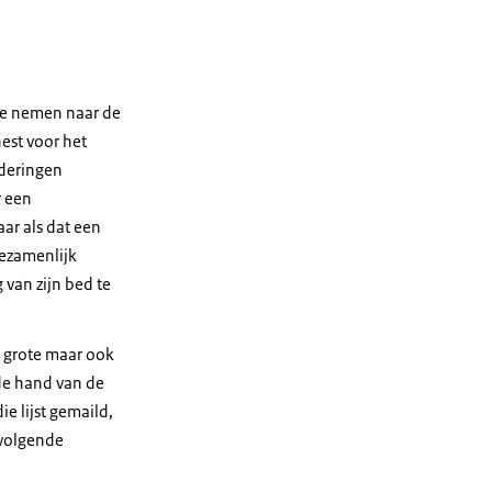
te nemen naar de
nest voor het
nderingen
r een
aar als dat een
Gezamenlijk
van zijn bed te
n grote maar ook
de hand van de
ie lijst gemaild,
 volgende