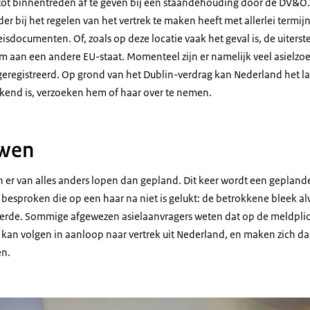
tot binnentreden af te geven bij een staandehouding door de DV&O.
er bij het regelen van het vertrek te maken heeft met allerlei termij
isdocumenten. Of, zoals op deze locatie vaak het geval is, de uiterst
 aan een andere EU-staat. Momenteel zijn er namelijk veel asielzoek
geregistreerd. Op grond van het Dublin-verdrag kan Nederland het l
ekend is, verzoeken hem of haar over te nemen.
uwen
an er van alles anders lopen dan gepland. Dit keer wordt een gepland
esproken die op een haar na niet is gelukt: de betrokkene bleek a
eerde. Sommige afgewezen asielaanvragers weten dat op de meldpli
kan volgen in aanloop naar vertrek uit Nederland, en maken zich d
en.
 Iets van bovenaf zien we de vijf collega's aan tafel met elkaar in gesprek.