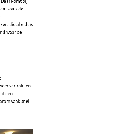
 Daar komt bij
nen, zoals de
e
ers die al elders
and waar de
e
lweer vertrokken
cht een
aarom vaak snel