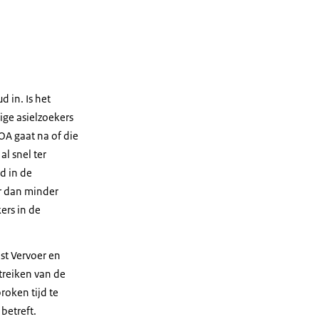
 in. Is het
ige asielzoekers
COA gaat na of die
l snel ter
d in de
er dan minder
ers in de
st Vervoer en
itreiken van de
roken tijd te
betreft.