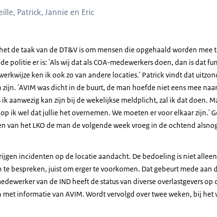
eille, Patrick, Jannie en Eric
t het de taak van de DT&V is om mensen die opgehaald worden mee 
e politie er is: 'Als wij dat als COA-medewerkers doen, dan is dat fu
werkwijze ken ik ook zo van andere locaties.' Patrick vindt dat uitzo
zijn. 'AVIM was dicht in de buurt, de man hoefde niet eens mee naa
ik aanwezig kan zijn bij de wekelijkse meldplicht, zal ik dat doen. M
hoop ik wel dat jullie het overnemen. We moeten er voor elkaar zijn.' 
en van het LKO de man de volgende week vroeg in de ochtend alsnog 
rijgen incidenten op de locatie aandacht. De bedoeling is niet allee
n te bespreken, juist om erger te voorkomen. Dat gebeurt mede aan 
 medewerker van de IND heeft de status van diverse overlastgevers op d
an met informatie van AVIM. Wordt vervolgd over twee weken, bij het