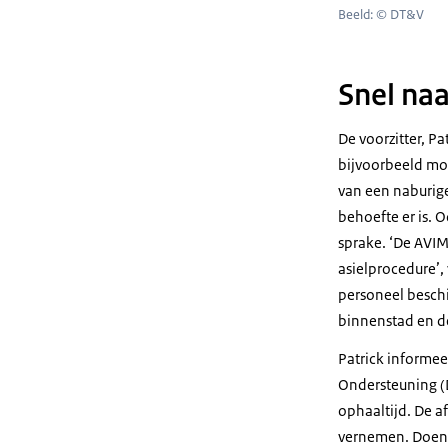
Beeld: © DT&V
Snel na
De voorzitter, P
bijvoorbeeld mog
van een naburige 
behoefte er is. 
sprake. ‘De AVIM
asielprocedure’,
personeel beschi
binnenstad en de
Patrick informee
Ondersteuning (
ophaaltijd. De a
vernemen. Doen 