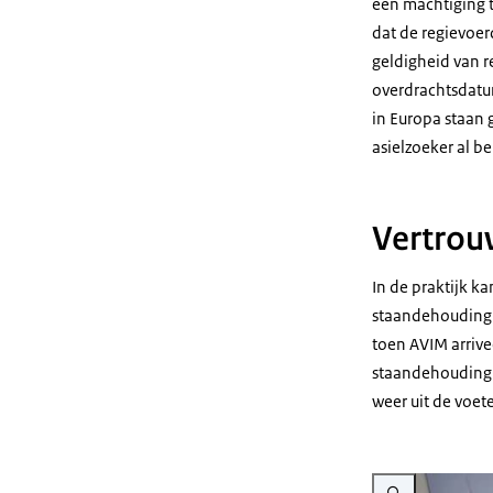
een machtiging 
dat de regievoerd
geldigheid van re
overdrachtsdatum
in Europa staan 
asielzoeker al b
Vertro
In de praktijk k
staandehouding b
toen AVIM arriv
staandehouding 
weer uit de voet
Vergroot afbeelding