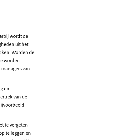
erbij wordt de
gheden uit het
zaken. Worden de
die worden
e managers van
ng en
vertrek van de
bijvoorbeeld,
et te vergeten
op te leggen en