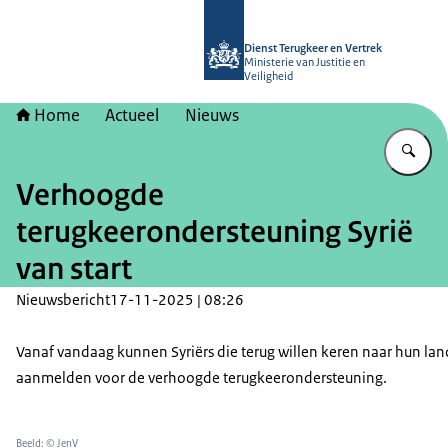
Naar de homepage van Dienst Terugk
Dienst Terugkeer en Vertrek
Ministerie van Justitie en
Veiligheid
Home
Actueel
Nieuws
Vu
Verhoogde
terugkeerondersteuning Syrië
van start
Nieuwsbericht
17-11-2025 | 08:26
Vanaf vandaag kunnen Syriërs die terug willen keren naar hun lan
aanmelden voor de verhoogde terugkeerondersteuning.
Beeld: © JenV