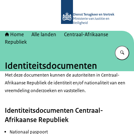
Naar de homepage van Dienst Terugk
Dienst Terugkeer en Vertrek
Ministerie van Justitie en
Veiligheid
Home
Alle landen
Centraal-Afrikaanse
Republiek
Vu
Identiteitsdocumenten
Met deze documenten kunnen de autoriteiten in Centraal-
Afrikaanse Republiek de identiteit en/of nationaliteit van een
vreemdeling onderzoeken en vaststellen.
Identiteitsdocumenten Centraal-
Afrikaanse Republiek
Nationaal paspoort