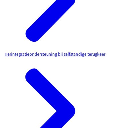
Herintegratieondersteuning bij zelfstandige terugkeer