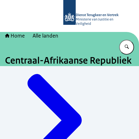
Naar de homepage van Dienst Terugk
Dienst Terugkeer en Vertrek
Ministerie van Justitie en
Veiligheid
Home
Alle landen
Vu
Centraal-Afrikaanse Republiek
Menu