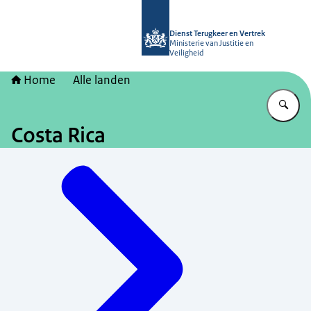
Naar de homepage van Dienst Terugk
Dienst Terugkeer en Vertrek
Ministerie van Justitie en
Veiligheid
Home
Alle landen
Vu
Costa Rica
Menu