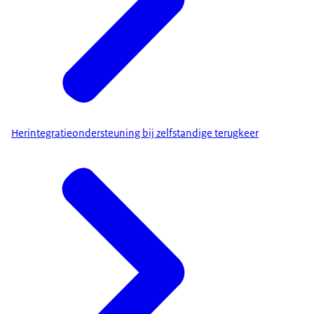
Herintegratieondersteuning bij zelfstandige terugkeer