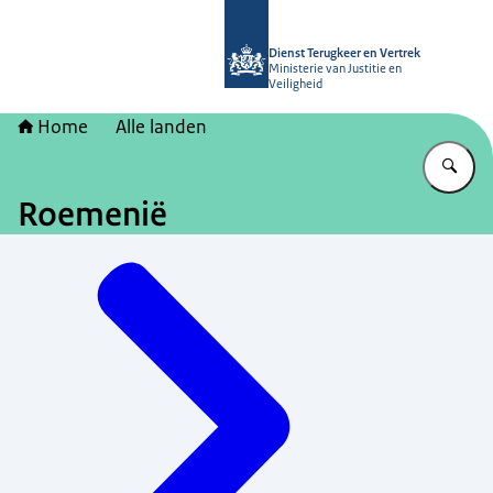
Naar de homepage van Dienst Terugk
Dienst Terugkeer en Vertrek
Ministerie van Justitie en
Veiligheid
Home
Alle landen
Vu
Roemenië
Menu