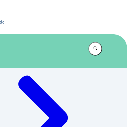
er en Vertrek
eid
Vul in wat u z