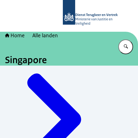
Naar de homepage van Dienst Terugk
Dienst Terugkeer en Vertrek
Ministerie van Justitie en
Veiligheid
Home
Alle landen
Vu
Singapore
Menu