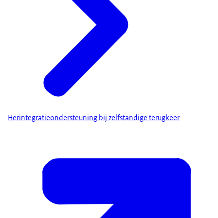
Herintegratieondersteuning bij zelfstandige terugkeer