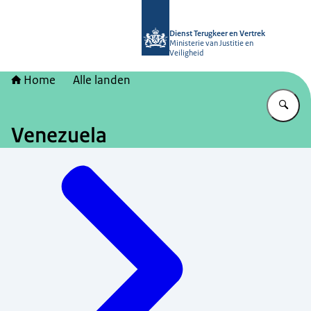
Naar de homepage van Dienst Terugk
Dienst Terugkeer en Vertrek
Ministerie van Justitie en
Veiligheid
Home
Alle landen
Vu
Venezuela
Menu