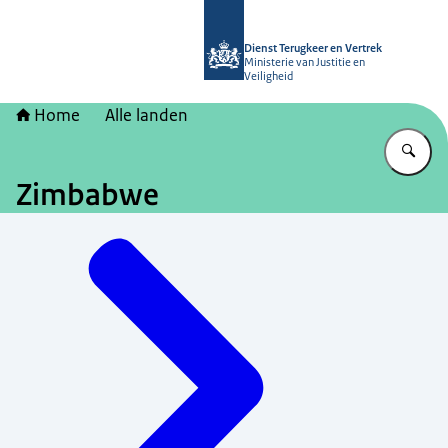
Naar de homepage van Dienst Terugk
Dienst Terugkeer en Vertrek
Ministerie van Justitie en
Veiligheid
Home
Alle landen
Vu
Zimbabwe
Menu