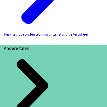
Herintegratieondersteuning bij zelfstandige terugkeer
Andere talen