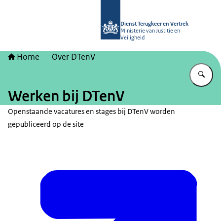
Naar de homepage van Dienst Terugk
Dienst Terugkeer en Vertrek
Ministerie van Justitie en
Veiligheid
Home
Over DTenV
Vu
Werken bij DTenV
Openstaande vacatures en stages bij DTenV worden
gepubliceerd op de site