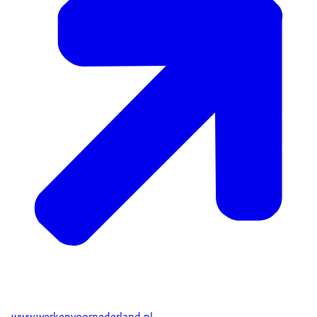
www.werkenvoornederland.nl
.