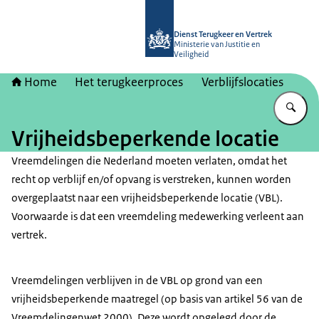
Naar de homepage van Dienst Terugk
Dienst Terugkeer en Vertrek
Ministerie van Justitie en
Veiligheid
Home
Het terugkeerproces
Verblijfslocaties
Vu
Vrijheidsbeperkende locatie
Vreemdelingen die Nederland moeten verlaten, omdat het
recht op verblijf en/of opvang is verstreken, kunnen worden
overgeplaatst naar een vrijheidsbeperkende locatie (VBL).
Voorwaarde is dat een vreemdeling medewerking verleent aan
vertrek.
Vreemdelingen verblijven in de VBL op grond van een
vrijheidsbeperkende maatregel (op basis van artikel 56 van de
Vreemdelingenwet 2000). Deze wordt opgelegd door de