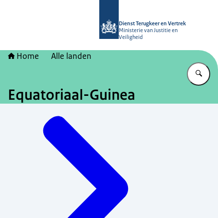
Naar de homepage van Dienst Terugk
Dienst Terugkeer en Vertrek
Ministerie van Justitie en
Veiligheid
Home
Alle landen
Vu
Equatoriaal-Guinea
Menu