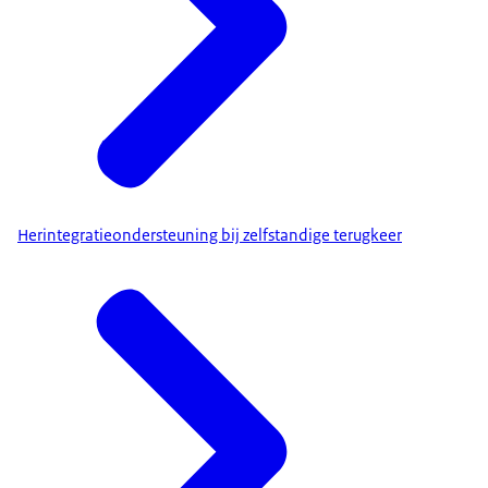
Herintegratieondersteuning bij zelfstandige terugkeer