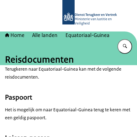
Naar de homepage van Dienst Terugk
Dienst Terugkeer en Vertrek
Ministerie van Justitie en
Veiligheid
Home
Alle landen
Equatoriaal-Guinea
Vu
Reisdocumenten
Terugkeren naar Equatoriaal-Guinea kan met de volgende
reisdocumenten.
Paspoort
Het is mogelijk om naar Equatoriaal-Guinea terug te keren met
een geldig paspoort.