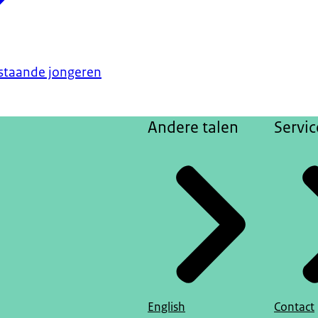
nstaande jongeren
Andere talen
Servic
English
Contact