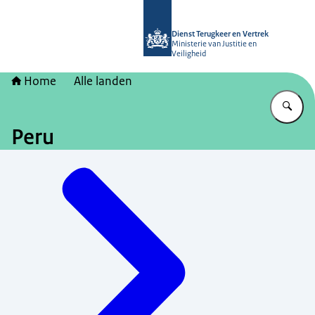
Naar de homepage van Dienst Terugk
Dienst Terugkeer en Vertrek
Ministerie van Justitie en
Veiligheid
Home
Alle landen
Vu
Peru
Menu