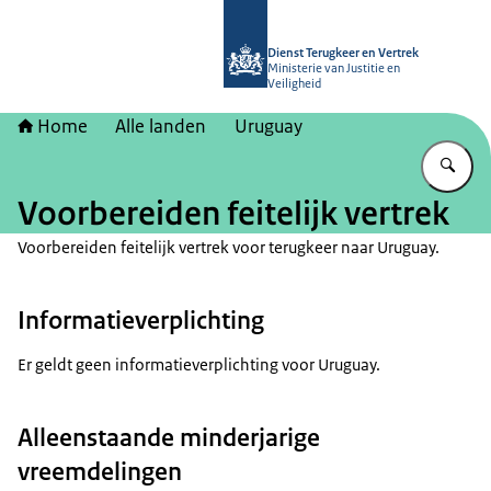
Naar de homepage van Dienst Terugk
Dienst Terugkeer en Vertrek
Ministerie van Justitie en
Veiligheid
Home
Alle landen
Uruguay
Vu
Voorbereiden feitelijk vertrek
Voorbereiden feitelijk vertrek voor terugkeer naar Uruguay.
Informatieverplichting
Er geldt geen informatieverplichting voor Uruguay.
Alleenstaande minderjarige
vreemdelingen