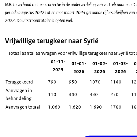
N.B. In verband met een correctie in de onderverdeling van vertrek naar een Du
periode augustus 2022 tot en met maart 2023 getoonde cijfers afwijken van de
2022. De uitstroomtotalen klopten wel.
Vrijwillige terugkeer naar Syrië
Totaal aantal aanvragen voor vrijwillige terugkeer naar Syrië to
01-11-
01-01-
01-02-
01-03-
0
2025
2026
2026
2026
Teruggekeerd
790
950
1070
1140
12
Aanvragen in
110
440
330
230
11
behandeling
Aanvragen totaal
1.060
1.620
1.690
1780
18