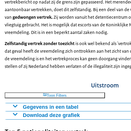
vertrekbericht op nadat zij de grens zijn gepasseerd. Het merend
aantoonbaar vertrekken, doet dit zelfstandig. Bij een deel van d
van
gedwongen vertrek.
Zij worden vanuit het detentiecentrum of
vliegtuig gebracht. Het is mogelijk dat escorts van de Koninklij
vreemdeling. Dit is in een beperkt aantal zaken nodig.
Zelfstandig vertrek zonder toezicht
is
ook wel bekend als 'vertr
dat geval heeft de vreemdeling zich onttrokken aan het zicht van
de vreemdeling is en het vertrekproces kan geen doorgang vinden.
stellen of zij Nederland hebben verlaten of de illegaliteit zijn ing
Uitstroom
Toon Filters
Gegevens in een tabel
Download deze grafiek
Vertrek
Zelfstandig vertrek
Gedwongen
Zelfstandig zond
2020
2630
1650
6880
Figuur als PNG