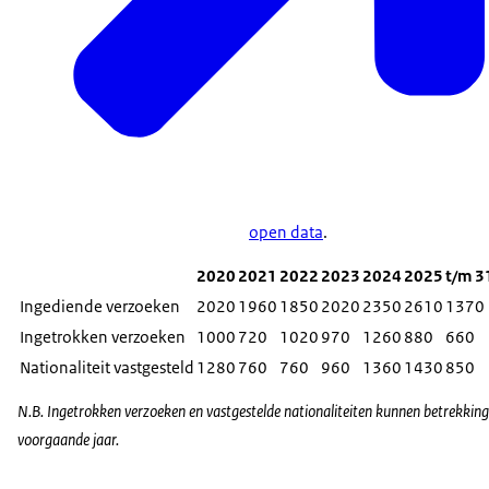
open data
.
2020
2021
2022
2023
2024
2025
t/m 3
Ingediende verzoeken
2020
1960
1850
2020
2350
2610
1370
Ingetrokken verzoeken
1000
720
1020
970
1260
880
660
Nationaliteit vastgesteld
1280
760
760
960
1360
1430
850
N.B. Ingetrokken verzoeken en vastgestelde nationaliteiten kunnen betrekking 
voorgaande jaar.