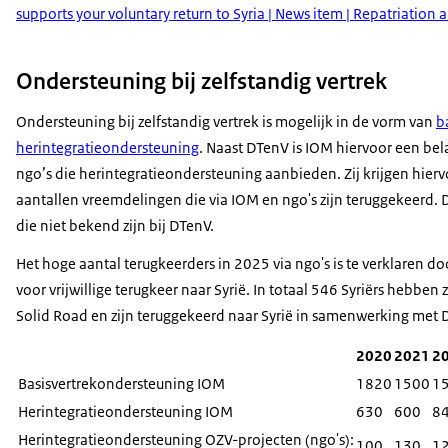
supports your voluntary return to Syria | News item | Repatriation
Ondersteuning bij zelfstandig vertrek
Ondersteuning bij zelfstandig vertrek is mogelijk in de vorm van
b
herintegratieondersteuning
. Naast DTenV is IOM hiervoor een bela
ngo’s die herintegratieondersteuning aanbieden. Zij krijgen hierv
aantallen vreemdelingen die via IOM en ngo's zijn teruggekeerd. 
die niet bekend zijn bij DTenV.
Het hoge aantal terugkeerders in 2025 via ngo's is te verklaren 
voor vrijwillige terugkeer naar Syrië. In totaal 546 Syriërs hebben
Solid Road en zijn teruggekeerd naar Syrië in samenwerking met
2020
2021
2
Basisvertrekondersteuning IOM
1820
1500
1
Herintegratieondersteuning IOM
630
600
8
Herintegratieondersteuning OZV-projecten (ngo's):
100
130
1