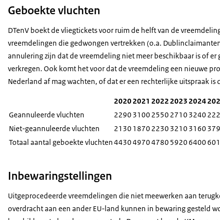
Geboekte vluchten
DTenV boekt de vliegtickets voor ruim de helft van de vreemdeling
vreemdelingen die gedwongen vertrekken (o.a. Dublinclaimante
annulering zijn dat de vreemdeling niet meer beschikbaar is of
verkregen. Ook komt het voor dat de vreemdeling een nieuwe proc
Nederland af mag wachten, of dat er een rechterlijke uitspraak is
2020
2021
2022
2023
2024
20
Geannuleerde vluchten
2290
3100
2550
2710
3240
22
Niet-geannuleerde vluchten
2130
1870
2230
3210
3160
37
Totaal aantal geboekte vluchten
4430
4970
4780
5920
6400
60
Inbewaringstellingen
Uitgeprocedeerde vreemdelingen die niet meewerken aan terugke
overdracht aan een ander EU-land kunnen in bewaring gesteld wo