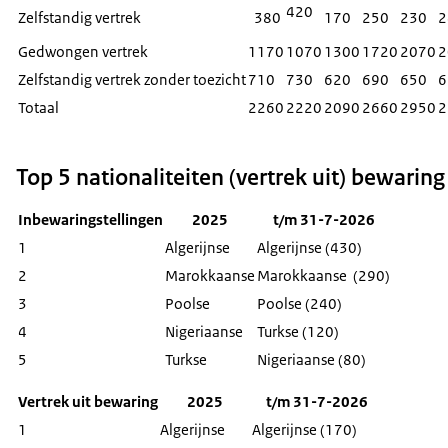
420
Zelfstandig vertrek
380
170
250
230
2
Gedwongen vertrek
1170
1070
1300
1720
2070
2
Zelfstandig vertrek zonder toezicht
710
730
620
690
650
6
Totaal
2260
2220
2090
2660
2950
2
Top 5 nationaliteiten (vertrek uit) bewaring
Inbewaringstellingen
2025
t/m 31-7-2026
1
Algerijnse
Algerijnse (430)
2
Marokkaanse
Marokkaanse (290)
3
Poolse
Poolse (240)
4
Nigeriaanse
Turkse (120)
5
Turkse
Nigeriaanse (80)
Vertrek uit bewaring
2025
t/m 31-7-2026
1
Algerijnse
Algerijnse (170)