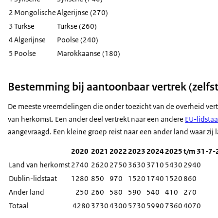
2
Mongolische
Algerijnse (270)
3
Turkse
Turkse (260)
4
Algerijnse
Poolse (240)
5
Poolse
Marokkaanse (180)
Bestemming bij aantoonbaar vertrek (zelf
De meeste vreemdelingen die onder toezicht van de overheid vert
van herkomst. Een ander deel vertrekt naar een andere
EU-lidstaa
aangevraagd. Een kleine groep reist naar een ander land waar zij 
2020
2021
2022
2023
2024
2025
t/m 31-7-
Land van herkomst
2740
2620
2750
3630
3710
5430
2940
Dublin-lidstaat
1280
850
970
1520
1740
1520
860
Ander land
250
260
580
590
540
410
270
Totaal
4280
3730
4300
5730
5990
7360
4070