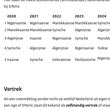
2023
11670
2740
940
2320
bij DTenV.
2024
11180
2860
880
2480
2020
2021
2022
2023
2024
2025
12830
2650
820
4580
1
Nigeriaanse
Nigeriaanse
Marokkaanse
Marokkaanse
Syrisch
2026
11610
1620
420
2230
2
Marokkaanse
Marokkaanse
Syrische
Algerijnse
Algerij
3
Algerijnse
Iraanse
Nigeriaanse
Syrische
Marokk
4
Syrische
Algerijnse
Algerijnse
Nigeriaanse
Turkse
Nigeri
5
Iraanse
Syrische
Oekraïense
Moldavische
Vertrek
Als een vreemdeling zonder recht op verblijf Nederland uit eigen
een ngo of DTenV, staat dit bekend als
zelfstandig vertrek
of vrij