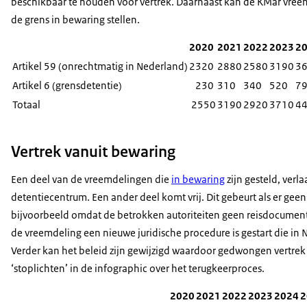
beschikbaar te houden voor vertrek. Daarnaast kan de KMar vreem
de grens in bewaring stellen.
2020
2021
2022
2023
2
Artikel 59 (onrechtmatig in Nederland)
2320
2880
2580
3190
3
Artikel 6 (grensdetentie)
230
310
340
520
7
Totaal
2550
3190
2920
3710
4
Vertrek vanuit bewaring
Een deel van de vreemdelingen die
in bewaring
zijn gesteld, verl
detentiecentrum. Een ander deel komt vrij. Dit gebeurt als er geen
bijvoorbeeld omdat de betrokken autoriteiten geen reisdocument
de vreemdeling een nieuwe juridische procedure is gestart die i
Verder kan het beleid zijn gewijzigd waardoor gedwongen vertrek 
‘stoplichten’ in de infographic over het terugkeerproces.
2020
2021
2022
2023
2024
2