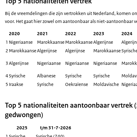
Top 5 nationaliteiten vertrek
2021
2100
1630
5600
Download CSV-bestand
2022
2450
1850
4310
Bij de vreemdelingen die zijn vertrokken uit Nederland, komen o
2023
3380
2360
4950
voor. Het gaat hier zowel om aantoonbaar als niet-aantoonbaar ve
2024
3240
2750
5740
2020
2021
2022
2023
2024
2025
4640
2720
5440
1
Nigeriaanse
Marokkaanse
Marokkaanse
Algerijnse
Algerij
2026
2680
1390
3570
2
Marokkaanse
Algerijnse
Algerijnse
Marokkaanse
Syrisch
3
Algerijnse
Nigeriaanse
Nigeriaanse
Nigeriaanse
Marokk
4
Syrische
Albanese
Syrische
Syrische
Moldav
5
Iraakse
Syrische
Oekraïense
Moldavische
Nigeria
Top 5 nationaliteiten aantoonbaar vertrek (
gedwongen)
2025
t/m 31-7-2026
1
Syrische
Syrische (740)