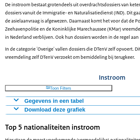
De instroom bestaat grotendeels uit overdrachtsdossiers van kete
dossiers vanuit de Immigratie- en Naturalisatiedienst (IND). Dit 
de asielaanvraag is afgewezen. Daarnaast komt het voor dat de Poli
Zeehavenpolitie en de Koninklijke Marechaussee (KMar) vreemdel
in Nederland verblijven. Ook hun dossiers worden in de regel aa
In de categorie 'Overige' vallen dossiers die DTenV zelf opvoert. 
vreemdeling zelf DTenV verzoekt om bemiddeling bij terugkeer.
Instroom
Toon Filters
Gegevens in een tabel
Download deze grafiek
Instroom
IND
NP
KMar
Overige
2020
9780
2350
720
1820
Figuur als PNG
Top 5 nationaliteiten instroom
2021
9200
2320
880
1440
Download CSV-bestand
2022
6590
2450
840
2740
Hier staan de meest voorkomende (vermoedelijke) nationaliteite