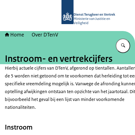
Naar de homepage van Dienst Terugk
Dienst Terugkeer en Vertrek
Ministerie van Justitie en
Veiligheid
Home
Over DTenV
Vu
Instroom- en vertrekcijfers
Hierbij actuele cijfers van DTenV, afgerond op tientallen. Aantall
de 5 worden niet getoond om te voorkomen dat herleiding tot e
specifieke vreemdeling mogelijk is. Vanwege de afronding kunnen
optelling afwijkingen ontstaan ten opzichte van het jaartotaal. Dit
bijvoorbeeld het geval bij een lijst van minder voorkomende
nationaliteiten.
Instroom