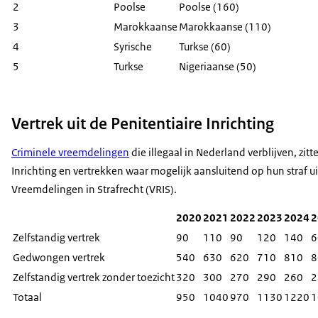
2
Poolse
Poolse (160)
3
Marokkaanse
Marokkaanse (110)
4
Syrische
Turkse (60)
5
Turkse
Nigeriaanse (50)
Vertrek uit de Penitentiaire Inrichting
Criminele vreemdelingen
die illegaal in Nederland verblijven, zitte
Inrichting en vertrekken waar mogelijk aansluitend op hun straf ui
Vreemdelingen in Strafrecht (VRIS).
2020
2021
2022
2023
2024
2
Zelfstandig vertrek
90
110
90
120
140
6
Gedwongen vertrek
540
630
620
710
810
8
Zelfstandig vertrek zonder toezicht
320
300
270
290
260
2
Totaal
950
1040
970
1130
1220
1