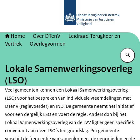
Naar de homepage van Dienst Terugk
Dienst Terugkeer en Vertrek
Ministerie van Justitie en
Veiligheid
Home
Over DTenV
Leidraad Terugkeer en
Vertrek
Overlegvormen
Vu
Lokale Samenwerkingsoverleg
(LSO)
Veel gemeenten kennen een Lokaal Samenwerkingsoverleg
(LSO) voor het bespreken van individuele vreemdelingen met
DTenV (regievoerder) en IND. De gemeente neemt het initiatief
voor een dergelijk LSO en voert de regie. Anders dan bij het
Lokaal Samenwerkingsoverleg van de LVV
ligt er geen specifiek
convenant aan deze LSO’s ten grondslag. Per gemeente
verschilt de frequentie van samenkomen, de genodigden en de