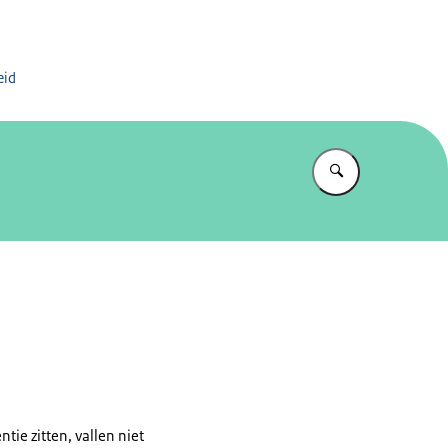
er en Vertrek
eid
Vul in wat u z
ie zitten, vallen niet