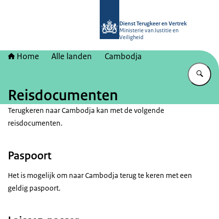
Naar de homepage van Dienst Terugk
Dienst Terugkeer en Vertrek
Ministerie van Justitie en
Veiligheid
Home
Alle landen
Cambodja
Vu
Reisdocumenten
Terugkeren naar Cambodja kan met de volgende
reisdocumenten.
Paspoort
Het is mogelijk om naar Cambodja terug te keren met een
geldig paspoort.