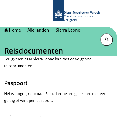
Naar de homepage van Dienst Terugk
Dienst Terugkeer en Vertrek
Ministerie van Justitie en
Veiligheid
Home
Alle landen
Sierra Leone
Vu
Reisdocumenten
Terugkeren naar Sierra Leone kan met de volgende
reisdocumenten.
Paspoort
Het is mogelijk om naar Sierra Leone terug te keren met een
geldig of verlopen paspoort.