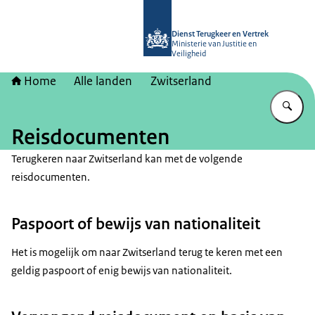
Naar de homepage van Dienst Terugk
Dienst Terugkeer en Vertrek
Ministerie van Justitie en
Veiligheid
Home
Alle landen
Zwitserland
Vu
Reisdocumenten
Terugkeren naar Zwitserland kan met de volgende
reisdocumenten.
Paspoort of bewijs van nationaliteit
Het is mogelijk om naar Zwitserland terug te keren met een
geldig paspoort of enig bewijs van nationaliteit.